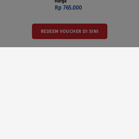
Harga
Rp 765.000
REDEEM VOUCHER DI SINI
FAQ
| Privacy Policy
Contact Us
Email:
campus.hq@geti.id
Phone:
0811 9309 114
Social Media
Verified by