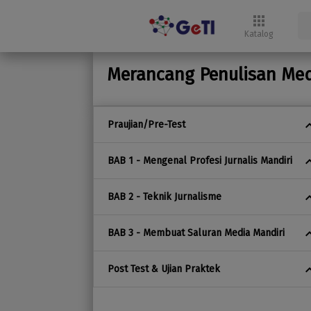
apps
Katalog
Merancang Penulisan Medi
keyboard_a
Praujian/Pre-Test
keyboard_a
BAB 1 - Mengenal Profesi Jurnalis Mandiri
keyboard_a
BAB 2 - Teknik Jurnalisme
keyboard_a
BAB 3 - Membuat Saluran Media Mandiri
keyboard_a
Post Test & Ujian Praktek