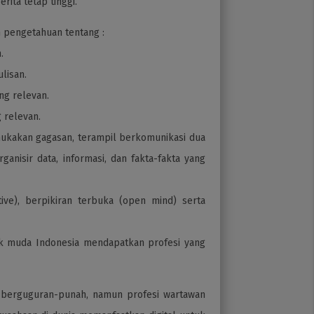
rita tetap tinggi.
n pengetahuan tentang :
n.
ulisan.
ng relevan.
g relevan.
ukakan gagasan, terampil berkomunikasi dua
anisir data, informasi, dan fakta-fakta yang
.
ive), berpikiran terbuka (open mind) serta
k muda Indonesia mendapatkan profesi yang
si berguguran-punah, namun profesi wartawan