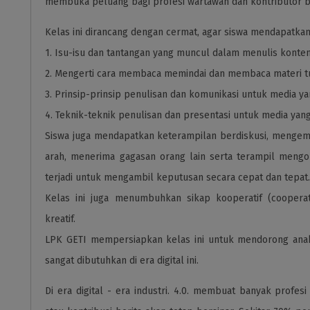
membuka peluang bagi profesi wartawan dan kontributor be
Kelas ini dirancang dengan cermat, agar siswa mendapatka
1. Isu-isu dan tantangan yang muncul dalam menulis konte
2. Mengerti cara membaca memindai dan membaca materi t
3. Prinsip-prinsip penulisan dan komunikasi untuk media ya
4. Teknik-teknik penulisan dan presentasi untuk media yan
Siswa juga mendapatkan keterampilan berdiskusi, mengem
arah, menerima gagasan orang lain serta terampil mengorg
terjadi untuk mengambil keputusan secara cepat dan tepat
Kelas ini juga menumbuhkan sikap kooperatif (cooperat
kreatif.
LPK GETI mempersiapkan kelas ini untuk mendorong ana
sangat dibutuhkan di era digital ini.
Di era digital - era industri. 4.0. membuat banyak profe