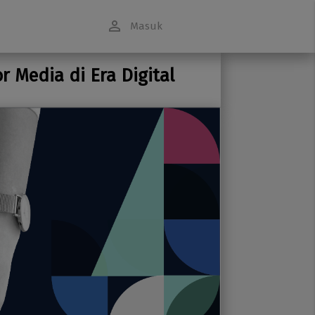
person_outline
Masuk
 Media di Era Digital